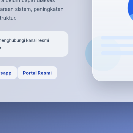
ra belum dapat diakses
araan sistem, peningkatan
ruktur.
n menghubungi kanal resmi
o
.
sapp
Portal Resmi